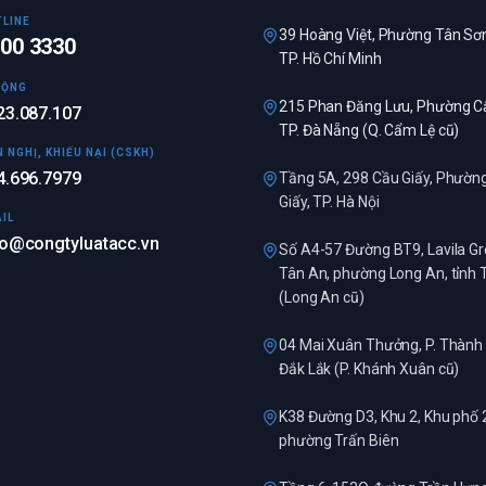
LINE
39 Hoàng Việt, Phường Tân Sơn
00 3330
TP. Hồ Chí Minh
ĐỘNG
215 Phan Đăng Lưu, Phường Cẩ
23.087.107
TP. Đà Nẵng (Q. Cẩm Lệ cũ)
N NGHỊ, KHIẾU NẠI (CSKH)
4.696.7979
Tầng 5A, 298 Cầu Giấy, Phườn
Giấy, TP. Hà Nội
IL
fo@congtyluatacc.vn
Số A4-57 Đường BT9, Lavila Gr
Tân An, phường Long An, tỉnh 
(Long An cũ)
04 Mai Xuân Thưởng, P. Thành 
Đắk Lắk (P. Khánh Xuân cũ)
K38 Đường D3, Khu 2, Khu phố 
phường Trấn Biên