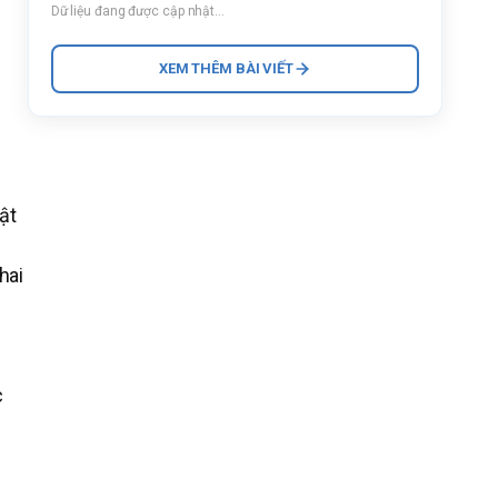
Dữ liệu đang được cập nhật...
XEM THÊM BÀI VIẾT
ật
hai
c