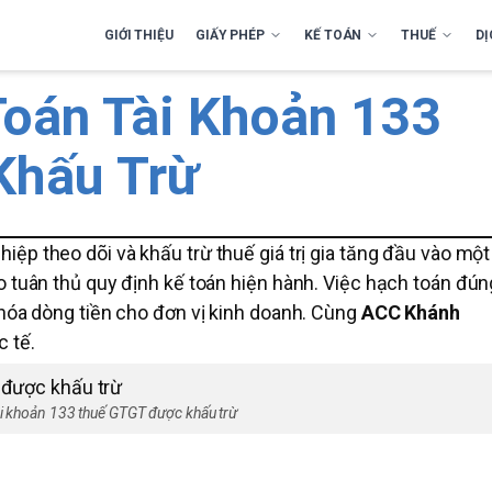
GIỚI THIỆU
GIẤY PHÉP
KẾ TOÁN
THUẾ
DỊ
oán Tài Khoản 133
Khấu Trừ
iệp theo dõi và khấu trừ thuế giá trị gia tăng đầu vào một
o tuân thủ quy định kế toán hiện hành. Việc hạch toán đún
 hóa dòng tiền cho đơn vị kinh doanh. Cùng
ACC Khánh
c tế.
i khoản 133 thuế GTGT được khấu trừ