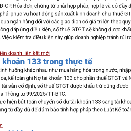
Đ-CP. Hóa đơn, chứng từ phải hợp pháp, hợp lệ và có đầy 
 phải phục vụ hoạt động sản xuất kinh doanh chịu thuế G
ua ngân hàng đối với các giao dịch có giá trị lớn theo quy
ông đáp ứng điều kiện, số thuế GTGT sẽ không được khấ
n. Việc kiểm tra điều kiện này giúp doanh nghiệp tránh rủi ro
iên doanh liên kết mới
i khoản 133 trong thực tế
 tình huống khác nhau như mua hàng hóa trong nước, nhập
óa, kế toán ghi Nợ tài khoản 133 cho phần thuế GTGT và 
với tài sản cố định, số thuế GTGT được khấu trừ cũng được
của Thông tư 99/2025/TT-BTC.
c hiện bút toán chuyển số dư tài khoản 133 sang tài kho
ứng từ đầy đủ để đảm bảo tính hợp pháp theo Luật Kế toá
ạn