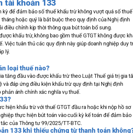
n tài khoản 133
h kỳ để đảm bảo số thuế khấu trừ không vượt quá số thuế
g tháng hoặc quý là bắt buộc theo quy định của Nghị định
i điều chỉnh kịp thời thông qua bút toán bổ sung.
GT được khấu trừ, không bao gồm thuế GTGT không được k
 Việc tuân thủ các quy định này giúp doanh nghiệp duy tr
p lý.
n loại thuế nào?
 gia tăng đầu vào được khấu trừ theo Luật Thuế giá trị gia t
 và đáp ứng điều kiện khấu trừ quy định tại Nghị định
 phản ánh chính xác nghĩa vụ thuế.
133?
hực hiện khấu trừ với thuế GTGT đầu ra hoặc khi nộp hồ sơ
hiệp thực hiện bút toán vào cuối kỳ kế toán để đảm bảo
ên tắc của Thông tư 99/2025/TT-BTC.
oản 133 khi thiếu chứng từ thanh toán không