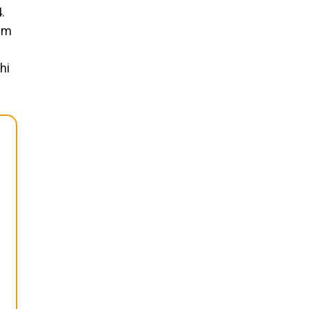
.
đảm
hi