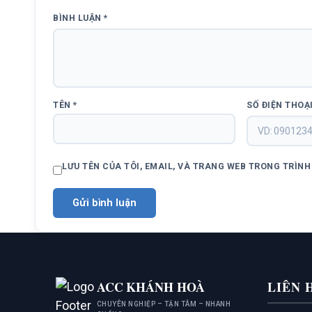
BÌNH LUẬN
*
TÊN
*
SỐ ĐIỆN THOẠ
LƯU TÊN CỦA TÔI, EMAIL, VÀ TRANG WEB TRONG TRÌNH 
ACC KHÁNH HOÀ
LIÊN 
CHUYÊN NGHIỆP – TẬN TÂM – NHANH