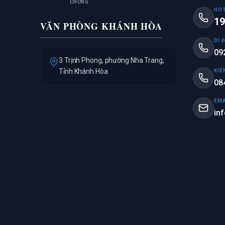
CHÓNG
HOT
19
VĂN PHÒNG KHÁNH HÒA
DI 
09
3 Trịnh Phong, phường Nha Trang,
Tỉnh Khánh Hòa
KIẾ
08
EMA
in