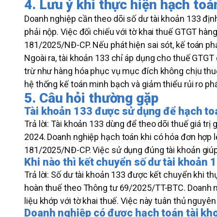
4. Lưu ý khi thực hiện hạch toá
Doanh nghiệp cần theo dõi số dư tài khoản 133 địn
phải nộp. Việc đối chiếu với tờ khai thuế GTGT hàn
181/2025/NĐ-CP. Nếu phát hiện sai sót, kế toán phả
Ngoài ra, tài khoản 133 chỉ áp dụng cho thuế GT
trừ như hàng hóa phục vụ mục đích không chịu thuế.
hệ thống kế toán minh bạch và giảm thiểu rủi ro phá
5. Câu hỏi thường gặp
Tài khoản 133 được sử dụng để hạch toá
Trả lời: Tài khoản 133 dùng để theo dõi thuế giá trị
2024. Doanh nghiệp hạch toán khi có hóa đơn hợp lệ
181/2025/NĐ-CP. Việc sử dụng đúng tài khoản giúp
Khi nào thì kết chuyển số dư tài khoản 
Trả lời: Số dư tài khoản 133 được kết chuyển khi t
hoàn thuế theo Thông tư 69/2025/TT-BTC. Doanh ng
liệu khớp với tờ khai thuế. Việc này tuân thủ nguy
Doanh nghiệp có được hạch toán tài kh