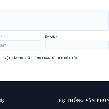
I
*
EMAIL
*
DUYỆT NÀY CHO LẦN BÌNH LUẬN KẾ TIẾP CỦA TÔI.
HỆ
HỆ THỐNG VĂN PHÒ