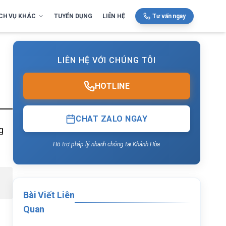
CH VỤ KHÁC
TUYỂN DỤNG
LIÊN HỆ
Tư vấn ngay
LIÊN HỆ VỚI CHÚNG TÔI
HOTLINE
CHAT ZALO NGAY
g
Hỗ trợ pháp lý nhanh chóng tại Khánh Hòa
Bài Viết Liên
Quan