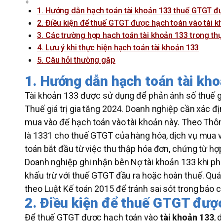
1. Hướng dẫn hạch toán tài khoản 133 thuế GTGT đ
2. Điều kiện để thuế GTGT được hạch toán vào tài 
3. Các trường hợp hạch toán tài khoản 133 trong th
4. Lưu ý khi thực hiện hạch toán tài khoản 133
5. Câu hỏi thường gặp
1. Hướng dẫn hạch toán tài kh
Tài khoản 133 được sử dụng để phản ánh số thuế gi
Thuế giá trị gia tăng 2024. Doanh nghiệp cần xác đ
mua vào để hạch toán vào tài khoản này. Theo Thôn
là 1331 cho thuế GTGT của hàng hóa, dịch vụ mua v
toán bắt đầu từ việc thu thập hóa đơn, chứng từ hợp
Doanh nghiệp ghi nhận bên Nợ tài khoản 133 khi ph
khấu trừ với thuế GTGT đầu ra hoặc hoàn thuế. Quá 
theo Luật Kế toán 2015 để tránh sai sót trong báo c
2. Điều kiện để thuế GTGT đượ
Để thuế GTGT được hạch toán vào
tài khoản 133
,