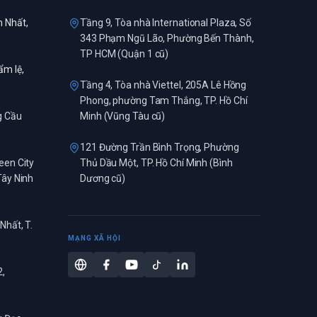
 Nhất,
Tầng 9, Tòa nhà International Plaza, Số
343 Phạm Ngũ Lão, Phường Bến Thành,
TP HCM (Quận 1 cũ)
m lệ,
Tầng 4, Tòa nhà Viettel, 205A Lê Hồng
Phong, phường Tam Thắng, TP. Hồ Chí
g Cầu
Minh (Vũng Tàu cũ)
121 Đường Trần Bình Trọng, Phường
een City
Thủ Dầu Một, TP. Hồ Chí Minh (Bình
Tây Ninh
Dương cũ)
Nhất, T.
MẠNG XÃ HỘI
2,