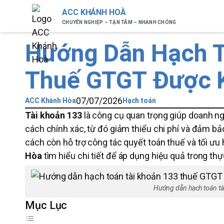
ACC KHÁNH HOÀ
CHUYÊN NGHIỆP – TẬN TÂM – NHANH CHÓNG
Hướng Dẫn Hạch T
Thuế GTGT Được 
07/07/2026
ACC Khánh Hòa
Hạch toán
Tài khoản 133
là công cụ quan trọng giúp doanh ngh
cách chính xác, từ đó giảm thiểu chi phí và đảm bả
cách còn hỗ trợ công tác quyết toán thuế và tối ưu
Hòa
tìm hiểu chi tiết để áp dụng hiệu quả trong thự
Hướng dẫn hạch toán tà
Mục Lục