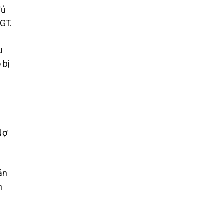
đủ
TGT.
u
 bị
Nợ
ản
n