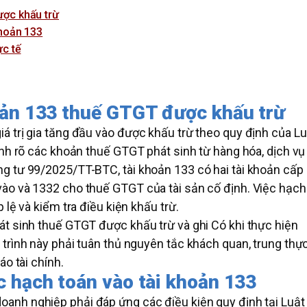
ược khấu trừ
khoản 133
ực tế
oản 133 thuế GTGT được khấu trừ
á trị gia tăng đầu vào được khấu trừ theo quy định của Lu
ịnh rõ các khoản thuế GTGT phát sinh từ hàng hóa, dịch vụ
g tư 99/2025/TT-BTC, tài khoản 133 có hai tài khoản cấp 
ào và 1332 cho thuế GTGT của tài sản cố định. Việc hạch
 lệ và kiểm tra điều kiện khấu trừ.
át sinh thuế GTGT được khấu trừ và ghi Có khi thực hiện
trình này phải tuân thủ nguyên tắc khách quan, trung thự
áo tài chính.
c hạch toán vào tài khoản 133
 doanh nghiệp phải đáp ứng các điều kiện quy định tại Luật