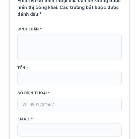
Email và số điện thoại của bạn sẽ không được
hiển thị công khai. Các trường bắt buộc được
đánh dấu
*
BÌNH LUẬN
*
TÊN
*
SỐ ĐIỆN THOẠI
*
EMAIL
*