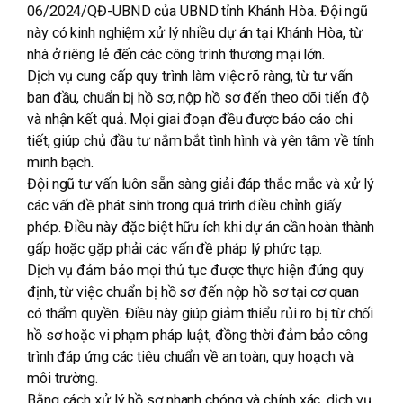
06/2024/QĐ-UBND của UBND tỉnh Khánh Hòa. Đội ngũ
này có kinh nghiệm xử lý nhiều dự án tại Khánh Hòa, từ
nhà ở riêng lẻ đến các công trình thương mại lớn.
Dịch vụ cung cấp quy trình làm việc rõ ràng, từ tư vấn
ban đầu, chuẩn bị hồ sơ, nộp hồ sơ đến theo dõi tiến độ
và nhận kết quả. Mọi giai đoạn đều được báo cáo chi
tiết, giúp chủ đầu tư nắm bắt tình hình và yên tâm về tính
minh bạch.
Đội ngũ tư vấn luôn sẵn sàng giải đáp thắc mắc và xử lý
các vấn đề phát sinh trong quá trình điều chỉnh giấy
phép. Điều này đặc biệt hữu ích khi dự án cần hoàn thành
gấp hoặc gặp phải các vấn đề pháp lý phức tạp.
Dịch vụ đảm bảo mọi thủ tục được thực hiện đúng quy
định, từ việc chuẩn bị hồ sơ đến nộp hồ sơ tại cơ quan
có thẩm quyền. Điều này giúp giảm thiểu rủi ro bị từ chối
hồ sơ hoặc vi phạm pháp luật, đồng thời đảm bảo công
trình đáp ứng các tiêu chuẩn về an toàn, quy hoạch và
môi trường.
Bằng cách xử lý hồ sơ nhanh chóng và chính xác, dịch vụ