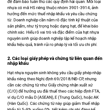
để đảm bảo tuân thủ các quy định hải quan. Mỗi loại
nhựa có mã HS riêng thuộc nhóm 3901-3914, ảnh
hưởng đến mức thuế nhập khẩu và yêu cầu chứng
từ. Doanh nghiệp cần nắm rõ đặc tính kỹ thuật của
sản phẩm, như tỷ trọng hoặc dạng hạt, để khai báo
chính xác. Hiểu rõ vai trò và đặc điểm của hạt nhựa
nguyên sinh giúp doanh nghiệp lập kế hoạch nhập
khẩu hiệu quả, tránh rủi ro pháp lý và tối ưu chi phí.
2. Các loại giấy phép và chứng từ liên quan đến
nhập khẩu
Hạt nhựa nguyên sinh không yêu cầu giấy phép nhập
khẩu riêng theo Nghị định 69/2018/NĐ-CP, nhưng
cần các chứng từ như Giấy chứng nhận xuất xứ
(C/O) để hưởng ưu đãi thuế theo các hiệp định FTA,
ví dụ C/O mẫu D (ASEAN), E (Trung Quốc), hoặc AK
(Hàn Quốc). Các chứng từ này giúp giảm thuế nhập
khẩu từ 5-9% xuống 0%, tiết kiệm chi phí đáng kể.