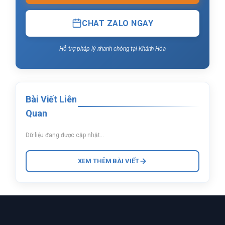
CHAT ZALO NGAY
Hỗ trợ pháp lý nhanh chóng tại Khánh Hòa
Bài Viết Liên
Quan
Dữ liệu đang được cập nhật...
XEM THÊM BÀI VIẾT